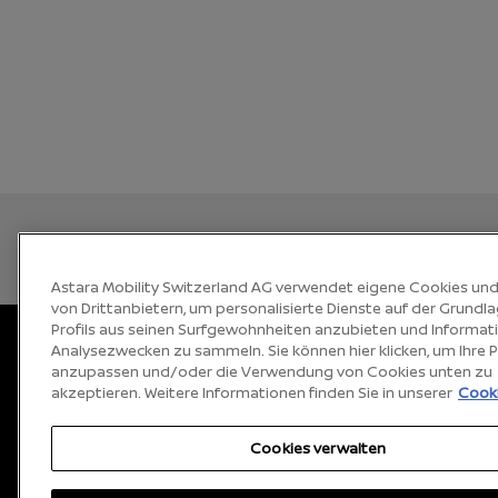
Astara Mobility Switzerland AG verwendet eigene Cookies un
von Drittanbietern, um personalisierte Dienste auf der Grundl
Profils aus seinen Surfgewohnheiten anzubieten und Informat
Sprache auswählen
DE
FR
IT
Analysezwecken zu sammeln. Sie können hier klicken, um Ihre 
anzupassen und/oder die Verwendung von Cookies unten zu
akzeptieren. Weitere Informationen finden Sie in unserer
Cooki
Impressum
Datenschutz
Cookies
Rechtliche Hinweise
Cookies verwalten
Cookies verwalten
© 2026 Nissan Switzerland