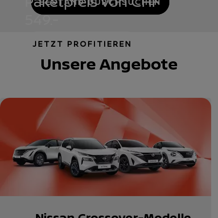
Paketpreis von CHF
BESTAND DURCHSUCHEN
549.-
JETZT PROFITIEREN
Unsere Angebote
Nissan Crossover-Modelle