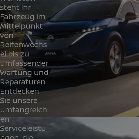
steht Ihr
Fahrzeug im
Mittelpunkt –
von
Reifenwechs
el bis zu
umfassender
Wartung und
Reparaturen.
Entdecken
Sie unsere
umfangreich
en
Serviceleistu
ngen, die